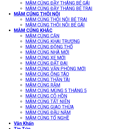
MÂM CÚNG ĐẦY THÁNG BÉ GÁI
MÂM CÚNG ĐẦY THÁNG BÉ TRAI
MÂM CÚNG THÔI NÔI
MÂM CÚNG THÔI NÔI BÉ TRAI
MÂM CÚNG THÔI NÔI BÉ GÁI
MÂM CÚNG KHÁC
MÂM CÚNG CĂN
MÂM CÚNG KHAI TRƯƠNG
MÂM CÚNG ĐỘNG THỔ
MÂM CÚNG NHÀ MỚI
MÂM CÚNG XE MỚI
MÂM CÚNG ĐẤT ĐAI
MÂM CÚNG VĂN PHÒNG MỚI
MÂM CÚNG ÔNG TÁO
MÂM CÚNG THẦN TÀI
MÂM CÚNG RẰM
MÂM CÚNG MÙNG 5 THÁNG 5
MÂM CÚNG CÔ HỒN
MÂM CÚNG TẤT NIÊN
MÂM CÚNG GIAO THỪA
MÂM CÚNG ĐẦU NĂM
MÂM CÚNG TỔ NGHỀ
Văn Khấn
Tin Tức