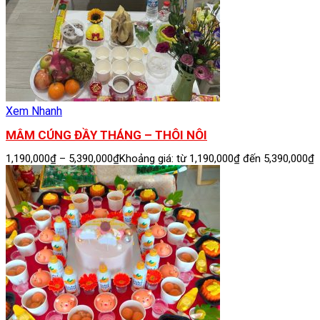
Xem Nhanh
MÂM CÚNG ĐẦY THÁNG – THÔI NÔI
1,190,000
₫
–
5,390,000
₫
Khoảng giá: từ 1,190,000₫ đến 5,390,000₫