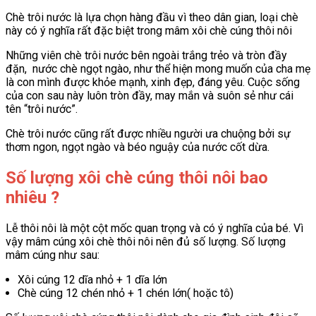
Chè trôi nước là lựa chọn hàng đầu vì theo dân gian, loại chè
này có ý nghĩa rất đặc biệt trong mâm xôi chè cúng thôi nôi
Những viên chè trôi nước bên ngoài trắng trẻo và tròn đầy
đặn, nước chè ngọt ngào, như thể hiện mong muốn của cha mẹ
là con mình được khỏe mạnh, xinh đẹp, đáng yêu. Cuộc sống
của con sau này luôn tròn đầy, may mắn và suôn sẻ như cái
tên “trôi nước”.
Chè trôi nước cũng rất được nhiều người ưa chuộng bởi sự
thơm ngon, ngọt ngào và béo nguậy của nước cốt dừa.
Số lượng xôi chè cúng thôi nôi bao
nhiêu ?
Lễ thôi nôi là một cột mốc quan trọng và có ý nghĩa của bé. Vì
vậy mâm cúng xôi chè thôi nôi nên đủ số lượng. Số lượng
mâm cúng như sau:
Xôi cúng 12 dĩa nhỏ + 1 dĩa lớn
Chè cúng 12 chén nhỏ + 1 chén lớn( hoặc tô)