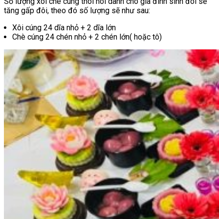
Số lượng xôi chè cúng thôi nôi dành cho gia đình sinh đôi sẽ
tăng gấp đôi, theo đó số lượng sẽ như sau:
Xôi cúng 24 dĩa nhỏ + 2 dĩa lớn
Chè cúng 24 chén nhỏ + 2 chén lớn( hoặc tô)