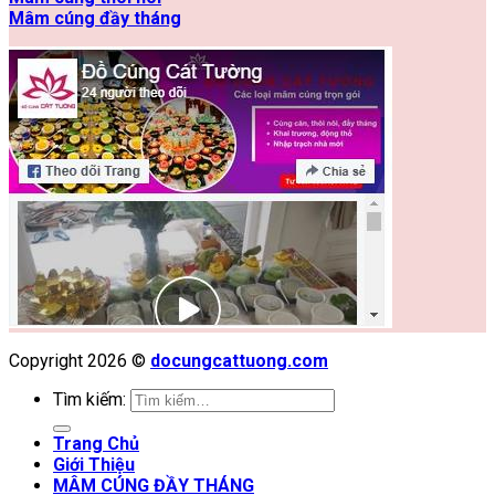
Mâm cúng đầy tháng
Copyright 2026 ©
docungcattuong.com
Tìm kiếm:
Trang Chủ
Giới Thiệu
MÂM CÚNG ĐẦY THÁNG