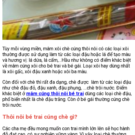
Tùy mỗi vùng miền, mâm xôi chè cúng thôi nôi có các loại xôi
thường được sử dụng làm từ các loại đậu hoặc lá để tạo màu
và hương vị: lá dứa, lá cẩm,…Hầu như không có điểm khác biệt
về mâm cúng xôi cho bé trai và bé gái. Loại xôi hay dùng nhất
là xôi gấc, xôi đậu xanh hoặc xôi ba màu.
Còn đối với chè thì rất đa dạng, chè được làm từ các loại đậu
như chè đậu đỏ, đậu xanh, đậu phụng, ….chè trôi nước. Điểm
khác biệt ở
mâm cúng thôi nôi bé trai
dùng các loại chè đậu,
phổ biến nhất là chè đậu trắng. Còn ở bé gái thường cúng chè
trôi nước.
Thôi nôi bé trai cúng chè gì?
Các cha mẹ đều mong muốn con trai mình lớn lên sẽ học hành
đỗ đạt cao, có sự nghiệp vững vàng. Vì vậy loại chè thường