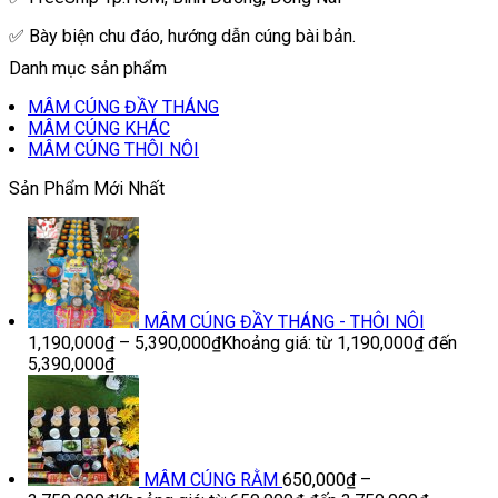
✅ Bày biện chu đáo, hướng dẫn cúng bài bản.
Danh mục sản phẩm
MÂM CÚNG ĐẦY THÁNG
MÂM CÚNG KHÁC
MÂM CÚNG THÔI NÔI
Sản Phẩm Mới Nhất
MÂM CÚNG ĐẦY THÁNG - THÔI NÔI
1,190,000
₫
–
5,390,000
₫
Khoảng giá: từ 1,190,000₫ đến
5,390,000₫
MÂM CÚNG RẰM
650,000
₫
–