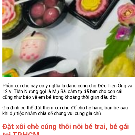
Phần xôi chè này có ý nghĩa là dâng cúng cho Đức Tiên Ông và
12 vị Tiên Nương gọi là Mụ Bà, cảm tạ đã ban cho con cái
cũng như bảo vệ em bé trong khoảng thời gian đầu đời.
Gia đình có thể đặt thêm xôi chè để cho họ hàng, bạn bè sau
khi dự tiệc nhằm chia sẽ chung vui cùng gia chủ.
Đặt xôi chè cúng thôi nôi bé trai, bé gái
tại TP.HCM