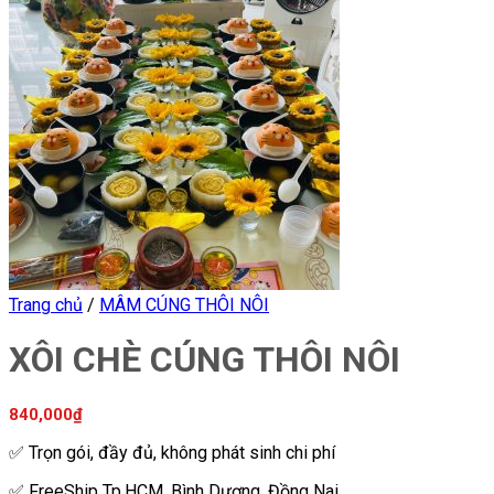
Trang chủ
/
MÂM CÚNG THÔI NÔI
XÔI CHÈ CÚNG THÔI NÔI
840,000
₫
✅ Trọn gói, đầy đủ, không phát sinh chi phí
✅ FreeShip Tp.HCM, Bình Dương, Đồng Nai