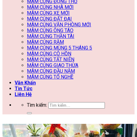
MÂM CÚNG ĐỘNG THỔ
MÂM CÚNG NHÀ MỚI
MÂM CÚNG XE MỚI
MÂM CÚNG ĐẤT ĐAI
MÂM CÚNG VĂN PHÒNG MỚI
MÂM CÚNG ÔNG TÁO
MÂM CÚNG THẦN TÀI
MÂM CÚNG RẰM
MÂM CÚNG MÙNG 5 THÁNG 5
MÂM CÚNG CÔ HỒN
MÂM CÚNG TẤT NIÊN
MÂM CÚNG GIAO THỪA
MÂM CÚNG ĐẦU NĂM
MÂM CÚNG TỔ NGHỀ
Văn Khấn
Tin Tức
Liên Hệ
Tìm kiếm: