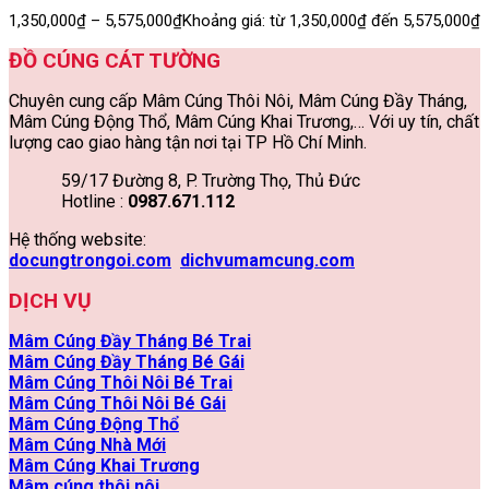
1,350,000
₫
–
5,575,000
₫
Khoảng giá: từ 1,350,000₫ đến 5,575,000₫
ĐỒ CÚNG CÁT TƯỜNG
Chuyên cung cấp Mâm Cúng Thôi Nôi, Mâm Cúng Đầy Tháng,
Mâm Cúng Động Thổ, Mâm Cúng Khai Trương,… Với uy tín, chất
lượng cao giao hàng tận nơi tại TP Hồ Chí Minh.
59/17 Đường 8, P. Trường Thọ, Thủ Đức
Hotline :
0987.671.112
Hệ thống website:
docungtrongoi.com
dichvumamcung.com
DỊCH VỤ
Mâm Cúng Đầy Tháng Bé Trai
Mâm Cúng Đầy Tháng Bé Gái
Mâm Cúng Thôi Nôi Bé Trai
Mâm Cúng Thôi Nôi Bé Gái
Mâm Cúng Động Thổ
Mâm Cúng Nhà Mới
Mâm Cúng Khai Trương
Mâm cúng thôi nôi