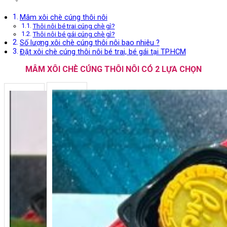
Mâm xôi chè cúng thôi nôi
Thôi nôi bé trai cúng chè gì?
Thôi nôi bé gái cúng chè gì?
Số lượng xôi chè cúng thôi nôi bao nhiêu ?
Đặt xôi chè cúng thôi nôi bé trai, bé gái tại TP.HCM
MÂM XÔI CHÈ CÚNG THÔI NÔI CÓ 2 LỰA CHỌN