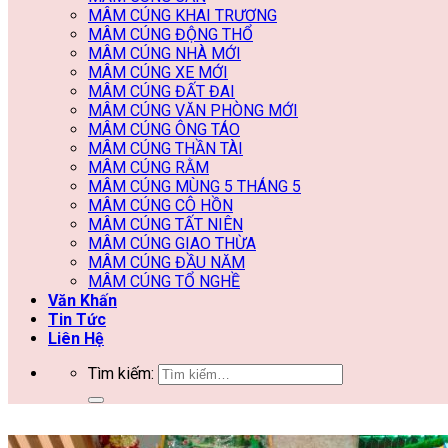
MÂM CÚNG KHAI TRƯƠNG
MÂM CÚNG ĐỘNG THỔ
MÂM CÚNG NHÀ MỚI
MÂM CÚNG XE MỚI
MÂM CÚNG ĐẤT ĐAI
MÂM CÚNG VĂN PHÒNG MỚI
MÂM CÚNG ÔNG TÁO
MÂM CÚNG THẦN TÀI
MÂM CÚNG RẰM
MÂM CÚNG MÙNG 5 THÁNG 5
MÂM CÚNG CÔ HỒN
MÂM CÚNG TẤT NIÊN
MÂM CÚNG GIAO THỪA
MÂM CÚNG ĐẦU NĂM
MÂM CÚNG TỔ NGHỀ
Văn Khấn
Tin Tức
Liên Hệ
Tìm kiếm: