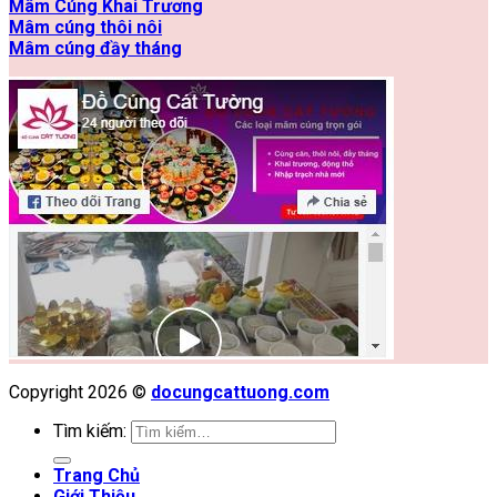
Mâm Cúng Khai Trương
Mâm cúng thôi nôi
Mâm cúng đầy tháng
Copyright 2026 ©
docungcattuong.com
Tìm kiếm:
Trang Chủ
Giới Thiệu