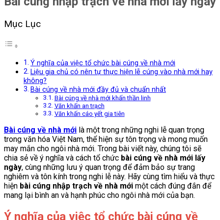
Bài cúng nhập trạch về nhà mới lấy ngày
Mục Lục
Ý nghĩa của việc tổ chức bài cúng về nhà mới
Liệu gia chủ có nên tự thực hiện lễ cúng vào nhà mới hay
không?
Bài cúng về nhà mới đầy đủ và chuẩn nhất
Bài cúng về nhà mới khấn thần linh
Văn khấn an trạch
Văn khấn cáo yết gia tiên
Bài cúng về nhà mới
là một trong những nghi lễ quan trọng
trong văn hóa Việt Nam, thể hiện sự tôn trọng và mong muốn
may mắn cho ngôi nhà mới. Trong bài viết này, chúng tôi sẽ
chia sẻ về ý nghĩa và cách tổ chức
bài cúng về nhà mới lấy
ngày
, cùng những lưu ý quan trọng để đảm bảo sự trang
nghiêm và tôn kính trong nghi lễ này. Hãy cùng tìm hiểu và thực
hiện
bài cúng nhập trạch về nhà mới
một cách đúng đắn để
mang lại bình an và hạnh phúc cho ngôi nhà mới của bạn.
Ý nghĩa của việc tổ chức bài cúng về