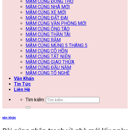
MÂM CÚNG ĐỘNG THỔ
MÂM CÚNG NHÀ MỚI
MÂM CÚNG XE MỚI
MÂM CÚNG ĐẤT ĐAI
MÂM CÚNG VĂN PHÒNG MỚI
MÂM CÚNG ÔNG TÁO
MÂM CÚNG THẦN TÀI
MÂM CÚNG RẰM
MÂM CÚNG MÙNG 5 THÁNG 5
MÂM CÚNG CÔ HỒN
MÂM CÚNG TẤT NIÊN
MÂM CÚNG GIAO THỪA
MÂM CÚNG ĐẦU NĂM
MÂM CÚNG TỔ NGHỀ
Văn Khấn
Tin Tức
Liên Hệ
Tìm kiếm:
văn khấn