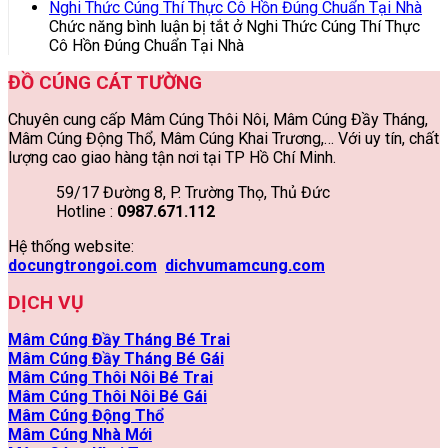
Nghi Thức Cúng Thí Thực Cô Hồn Đúng Chuẩn Tại Nhà
Chức năng bình luận bị tắt
ở Nghi Thức Cúng Thí Thực
Cô Hồn Đúng Chuẩn Tại Nhà
ĐỒ CÚNG CÁT TƯỜNG
Chuyên cung cấp Mâm Cúng Thôi Nôi, Mâm Cúng Đầy Tháng,
Mâm Cúng Động Thổ, Mâm Cúng Khai Trương,… Với uy tín, chất
lượng cao giao hàng tận nơi tại TP Hồ Chí Minh.
59/17 Đường 8, P. Trường Thọ, Thủ Đức
Hotline :
0987.671.112
Hệ thống website:
docungtrongoi.com
dichvumamcung.com
DỊCH VỤ
Mâm Cúng Đầy Tháng Bé Trai
Mâm Cúng Đầy Tháng Bé Gái
Mâm Cúng Thôi Nôi Bé Trai
Mâm Cúng Thôi Nôi Bé Gái
Mâm Cúng Động Thổ
Mâm Cúng Nhà Mới