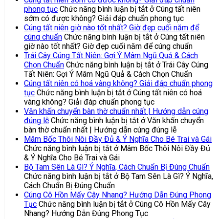
phong tục
Chức năng bình luận bị tắt
ở Cúng tất niên
sớm có được không? Giải đáp chuẩn phong tục
Cúng tất niên giờ nào tốt nhất? Giờ đẹp cuối năm để
cúng chuẩn
Chức năng bình luận bị tắt
ở Cúng tất niên
giờ nào tốt nhất? Giờ đẹp cuối năm để cúng chuẩn
Trái Cây Cúng Tất Niên: Gợi Ý Mâm Ngũ Quả & Cách
Chọn Chuẩn
Chức năng bình luận bị tắt
ở Trái Cây Cúng
Tất Niên: Gợi Ý Mâm Ngũ Quả & Cách Chọn Chuẩn
Cúng tất niên có hoá vàng không? Giải đáp chuẩn phong
tục
Chức năng bình luận bị tắt
ở Cúng tất niên có hoá
vàng không? Giải đáp chuẩn phong tục
Văn khấn chuyển bàn thờ chuẩn nhất | Hướng dẫn cúng
đúng lễ
Chức năng bình luận bị tắt
ở Văn khấn chuyển
bàn thờ chuẩn nhất | Hướng dẫn cúng đúng lễ
Mâm Bốc Thôi Nôi Đầy Đủ & Ý Nghĩa Cho Bé Trai và Gái
Chức năng bình luận bị tắt
ở Mâm Bốc Thôi Nôi Đầy Đủ
& Ý Nghĩa Cho Bé Trai và Gái
Bộ Tam Sên Là Gì? Ý Nghĩa, Cách Chuẩn Bị Đúng Chuẩn
Chức năng bình luận bị tắt
ở Bộ Tam Sên Là Gì? Ý Nghĩa,
Cách Chuẩn Bị Đúng Chuẩn
Cúng Cô Hồn Mấy Cây Nhang? Hướng Dẫn Đúng Phong
Tục
Chức năng bình luận bị tắt
ở Cúng Cô Hồn Mấy Cây
Nhang? Hướng Dẫn Đúng Phong Tục