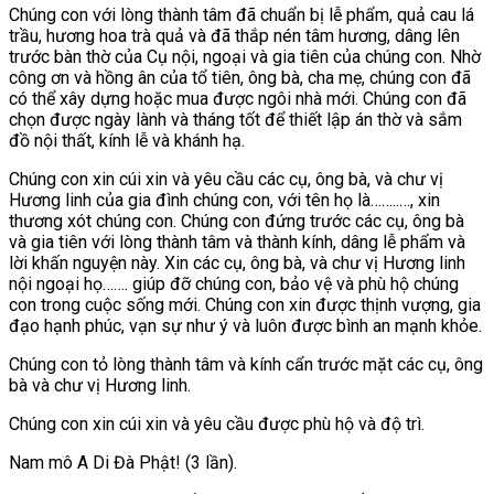
Chúng con với lòng thành tâm đã chuẩn bị lễ phẩm, quả cau lá
trầu, hương hoa trà quả và đã thắp nén tâm hương, dâng lên
trước bàn thờ của Cụ nội, ngoại và gia tiên của chúng con. Nhờ
công ơn và hồng ân của tổ tiên, ông bà, cha mẹ, chúng con đã
có thể xây dựng hoặc mua được ngôi nhà mới. Chúng con đã
chọn được ngày lành và tháng tốt để thiết lập án thờ và sắm
đồ nội thất, kính lễ và khánh hạ.
Chúng con xin cúi xin và yêu cầu các cụ, ông bà, và chư vị
Hương linh của gia đình chúng con, với tên họ là……..…, xin
thương xót chúng con. Chúng con đứng trước các cụ, ông bà
và gia tiên với lòng thành tâm và thành kính, dâng lễ phẩm và
lời khấn nguyện này. Xin các cụ, ông bà, và chư vị Hương linh
nội ngoại họ……. giúp đỡ chúng con, bảo vệ và phù hộ chúng
con trong cuộc sống mới. Chúng con xin được thịnh vượng, gia
đạo hạnh phúc, vạn sự như ý và luôn được bình an mạnh khỏe.
Chúng con tỏ lòng thành tâm và kính cẩn trước mặt các cụ, ông
bà và chư vị Hương linh.
Chúng con xin cúi xin và yêu cầu được phù hộ và độ trì.
Nam mô A Di Đà Phật! (3 lần).