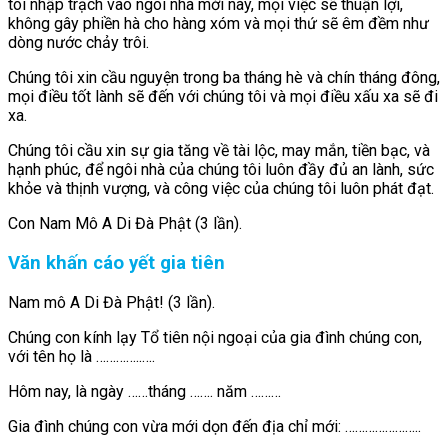
tôi nhập trạch vào ngôi nhà mới này, mọi việc sẽ thuận lợi,
không gây phiền hà cho hàng xóm và mọi thứ sẽ êm đềm như
dòng nước chảy trôi.
Chúng tôi xin cầu nguyện trong ba tháng hè và chín tháng đông,
mọi điều tốt lành sẽ đến với chúng tôi và mọi điều xấu xa sẽ đi
xa.
Chúng tôi cầu xin sự gia tăng về tài lộc, may mắn, tiền bạc, và
hạnh phúc, để ngôi nhà của chúng tôi luôn đầy đủ an lành, sức
khỏe và thịnh vượng, và công việc của chúng tôi luôn phát đạt.
Con Nam Mô A Di Đà Phật (3 lần).
Văn khấn cáo yết gia tiên
Nam mô A Di Đà Phật! (3 lần).
Chúng con kính lạy Tổ tiên nội ngoại của gia đình chúng con,
với tên họ là …………..….
Hôm nay, là ngày ……tháng ……. năm ………
Gia đình chúng con vừa mới dọn đến địa chỉ mới: …………………..