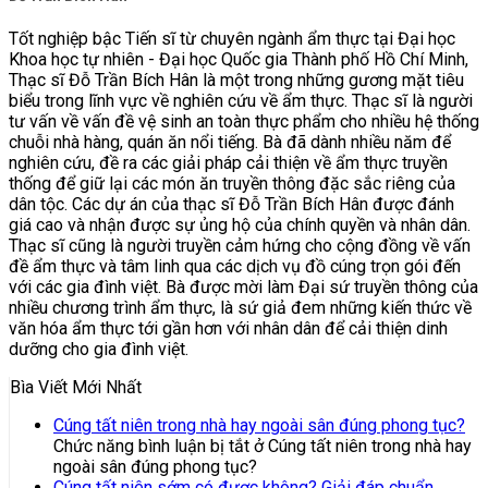
Tốt nghiệp bậc Tiến sĩ từ chuyên ngành ẩm thực tại Đại học
Khoa học tự nhiên - Đại học Quốc gia Thành phố Hồ Chí Minh,
Thạc sĩ Đỗ Trần Bích Hân là một trong những gương mặt tiêu
biểu trong lĩnh vực về nghiên cứu về ẩm thực. Thạc sĩ là người
tư vấn về vấn đề vệ sinh an toàn thực phẩm cho nhiều hệ thống
chuỗi nhà hàng, quán ăn nổi tiếng. Bà đã dành nhiều năm để
nghiên cứu, đề ra các giải pháp cải thiện về ẩm thực truyền
thống để giữ lại các món ăn truyền thông đặc sắc riêng của
dân tộc. Các dự án của thạc sĩ Đỗ Trần Bích Hân được đánh
giá cao và nhận được sự ủng hộ của chính quyền và nhân dân.
Thạc sĩ cũng là người truyền cảm hứng cho cộng đồng về vấn
đề ẩm thực và tâm linh qua các dịch vụ đồ cúng trọn gói đến
với các gia đình việt. Bà được mời làm Đại sứ truyền thông của
nhiều chương trình ẩm thực, là sứ giả đem những kiến thức về
văn hóa ẩm thực tới gần hơn với nhân dân để cải thiện dinh
dưỡng cho gia đình việt.
Bìa Viết Mới Nhất
Cúng tất niên trong nhà hay ngoài sân đúng phong tục?
Chức năng bình luận bị tắt
ở Cúng tất niên trong nhà hay
ngoài sân đúng phong tục?
Cúng tất niên sớm có được không? Giải đáp chuẩn