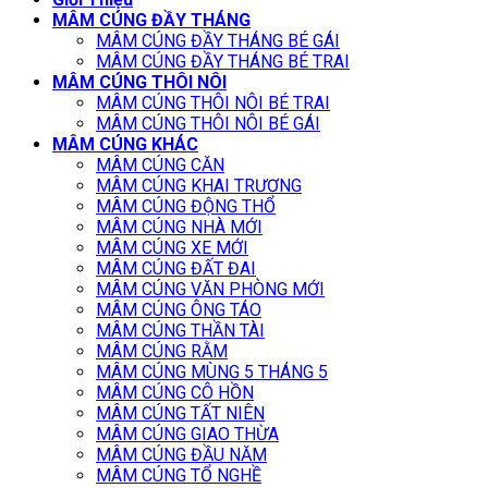
MÂM CÚNG ĐẦY THÁNG
MÂM CÚNG ĐẦY THÁNG BÉ GÁI
MÂM CÚNG ĐẦY THÁNG BÉ TRAI
MÂM CÚNG THÔI NÔI
MÂM CÚNG THÔI NÔI BÉ TRAI
MÂM CÚNG THÔI NÔI BÉ GÁI
MÂM CÚNG KHÁC
MÂM CÚNG CĂN
MÂM CÚNG KHAI TRƯƠNG
MÂM CÚNG ĐỘNG THỔ
MÂM CÚNG NHÀ MỚI
MÂM CÚNG XE MỚI
MÂM CÚNG ĐẤT ĐAI
MÂM CÚNG VĂN PHÒNG MỚI
MÂM CÚNG ÔNG TÁO
MÂM CÚNG THẦN TÀI
MÂM CÚNG RẰM
MÂM CÚNG MÙNG 5 THÁNG 5
MÂM CÚNG CÔ HỒN
MÂM CÚNG TẤT NIÊN
MÂM CÚNG GIAO THỪA
MÂM CÚNG ĐẦU NĂM
MÂM CÚNG TỔ NGHỀ