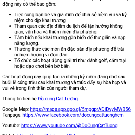
động này có thể bao gồm:
Tiệc cùng bạn bè và gia đình để chia sẻ niềm vui và kỷ
niệm cho dịp khai trương.
Tham quan các địa điểm du lịch để tận hưởng không
gian, văn hóa và thiên nhiên địa phương.
Tắm biển nếu khai trương gần biển để thư giãn và nạp
năng lượng.
Thưởng thức các món ăn đặc sản địa phương để trải
nghiệm hương vị độc đáo.
Tổ chức các hoạt động giải trí như đánh golf, cắm trại
hoặc dạo chơi bên bờ biển.
Các hoạt động này giúp tạo ra những kỷ niệm đáng nhớ sau
buổi lễ cúng trầu cau khai trương và thúc đẩy sự hòa hợp và
vui vẻ trong tình thần của người tham dự.
Thông tin liên hệ
Đồ cúng Cát Tường
Google Map:
https://maps.app.goo.gl/5mpgprADiDvyMWB56
Fanpage:
https://www.facebook.com/docungcattuonghcm
Youtube:
https://www.youtube.com/@DoCungCatTuong