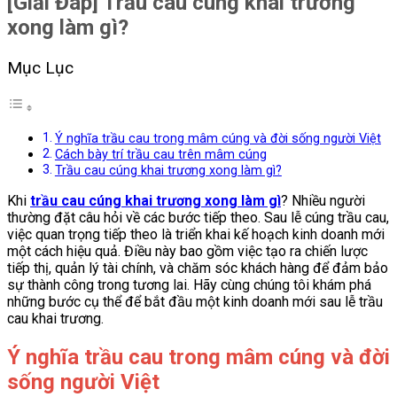
[Giải Đáp] Trầu cau cúng khai trương
xong làm gì?
Mục Lục
Ý nghĩa trầu cau trong mâm cúng và đời sống người Việt
Cách bày trí trầu cau trên mâm cúng
Trầu cau cúng khai trương xong làm gì?
Khi
trầu cau cúng khai trương xong làm gì
? Nhiều người
thường đặt câu hỏi về các bước tiếp theo. Sau lễ cúng trầu cau,
việc quan trọng tiếp theo là triển khai kế hoạch kinh doanh mới
một cách hiệu quả. Điều này bao gồm việc tạo ra chiến lược
tiếp thị, quản lý tài chính, và chăm sóc khách hàng để đảm bảo
sự thành công trong tương lai. Hãy cùng chúng tôi khám phá
những bước cụ thể để bắt đầu một kinh doanh mới sau lễ trầu
cau khai trương.
Ý nghĩa trầu cau trong mâm cúng và đời
sống người Việt