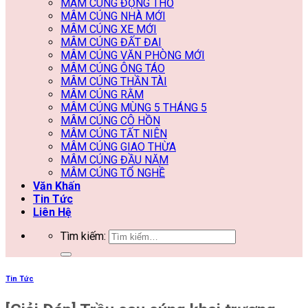
MÂM CÚNG ĐỘNG THỔ
MÂM CÚNG NHÀ MỚI
MÂM CÚNG XE MỚI
MÂM CÚNG ĐẤT ĐAI
MÂM CÚNG VĂN PHÒNG MỚI
MÂM CÚNG ÔNG TÁO
MÂM CÚNG THẦN TÀI
MÂM CÚNG RẰM
MÂM CÚNG MÙNG 5 THÁNG 5
MÂM CÚNG CÔ HỒN
MÂM CÚNG TẤT NIÊN
MÂM CÚNG GIAO THỪA
MÂM CÚNG ĐẦU NĂM
MÂM CÚNG TỔ NGHỀ
Văn Khấn
Tin Tức
Liên Hệ
Tìm kiếm:
Tin Tức