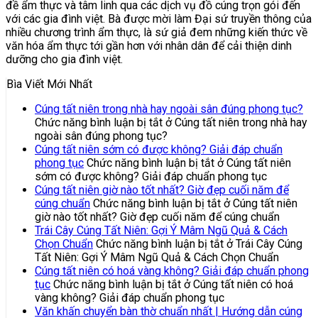
đề ẩm thực và tâm linh qua các dịch vụ đồ cúng trọn gói đến
với các gia đình việt. Bà được mời làm Đại sứ truyền thông của
nhiều chương trình ẩm thực, là sứ giả đem những kiến thức về
văn hóa ẩm thực tới gần hơn với nhân dân để cải thiện dinh
dưỡng cho gia đình việt.
Bìa Viết Mới Nhất
Cúng tất niên trong nhà hay ngoài sân đúng phong tục?
Chức năng bình luận bị tắt
ở Cúng tất niên trong nhà hay
ngoài sân đúng phong tục?
Cúng tất niên sớm có được không? Giải đáp chuẩn
phong tục
Chức năng bình luận bị tắt
ở Cúng tất niên
sớm có được không? Giải đáp chuẩn phong tục
Cúng tất niên giờ nào tốt nhất? Giờ đẹp cuối năm để
cúng chuẩn
Chức năng bình luận bị tắt
ở Cúng tất niên
giờ nào tốt nhất? Giờ đẹp cuối năm để cúng chuẩn
Trái Cây Cúng Tất Niên: Gợi Ý Mâm Ngũ Quả & Cách
Chọn Chuẩn
Chức năng bình luận bị tắt
ở Trái Cây Cúng
Tất Niên: Gợi Ý Mâm Ngũ Quả & Cách Chọn Chuẩn
Cúng tất niên có hoá vàng không? Giải đáp chuẩn phong
tục
Chức năng bình luận bị tắt
ở Cúng tất niên có hoá
vàng không? Giải đáp chuẩn phong tục
Văn khấn chuyển bàn thờ chuẩn nhất | Hướng dẫn cúng