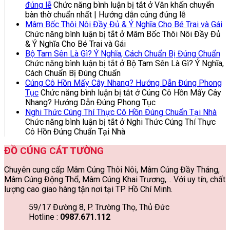
đúng lễ
Chức năng bình luận bị tắt
ở Văn khấn chuyển
bàn thờ chuẩn nhất | Hướng dẫn cúng đúng lễ
Mâm Bốc Thôi Nôi Đầy Đủ & Ý Nghĩa Cho Bé Trai và Gái
Chức năng bình luận bị tắt
ở Mâm Bốc Thôi Nôi Đầy Đủ
& Ý Nghĩa Cho Bé Trai và Gái
Bộ Tam Sên Là Gì? Ý Nghĩa, Cách Chuẩn Bị Đúng Chuẩn
Chức năng bình luận bị tắt
ở Bộ Tam Sên Là Gì? Ý Nghĩa,
Cách Chuẩn Bị Đúng Chuẩn
Cúng Cô Hồn Mấy Cây Nhang? Hướng Dẫn Đúng Phong
Tục
Chức năng bình luận bị tắt
ở Cúng Cô Hồn Mấy Cây
Nhang? Hướng Dẫn Đúng Phong Tục
Nghi Thức Cúng Thí Thực Cô Hồn Đúng Chuẩn Tại Nhà
Chức năng bình luận bị tắt
ở Nghi Thức Cúng Thí Thực
Cô Hồn Đúng Chuẩn Tại Nhà
ĐỒ CÚNG CÁT TƯỜNG
Chuyên cung cấp Mâm Cúng Thôi Nôi, Mâm Cúng Đầy Tháng,
Mâm Cúng Động Thổ, Mâm Cúng Khai Trương,… Với uy tín, chất
lượng cao giao hàng tận nơi tại TP Hồ Chí Minh.
59/17 Đường 8, P. Trường Thọ, Thủ Đức
Hotline :
0987.671.112