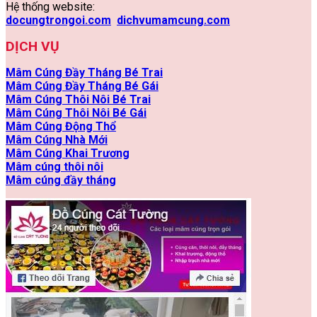
Hệ thống website:
docungtrongoi.com
dichvumamcung.com
DỊCH VỤ
Mâm Cúng Đầy Tháng Bé Trai
Mâm Cúng Đầy Tháng Bé Gái
Mâm Cúng Thôi Nôi Bé Trai
Mâm Cúng Thôi Nôi Bé Gái
Mâm Cúng Động Thổ
Mâm Cúng Nhà Mới
Mâm Cúng Khai Trương
Mâm cúng thôi nôi
Mâm cúng đầy tháng