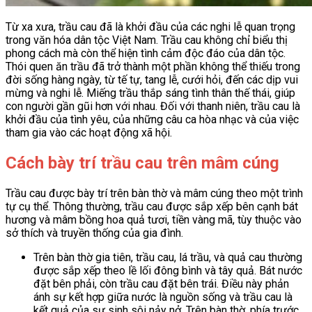
Từ xa xưa, trầu cau đã là khởi đầu của các nghi lễ quan trọng
trong văn hóa dân tộc Việt Nam. Trầu cau không chỉ biểu thị
phong cách mà còn thể hiện tình cảm độc đáo của dân tộc.
Thói quen ăn trầu đã trở thành một phần không thể thiếu trong
đời sống hàng ngày, từ tế tự, tang lễ, cưới hỏi, đến các dịp vui
mừng và nghi lễ. Miếng trầu thắp sáng tình thân thế thái, giúp
con người gần gũi hơn với nhau. Đối với thanh niên, trầu cau là
khởi đầu của tình yêu, của những câu ca hòa nhạc và của việc
tham gia vào các hoạt động xã hội.
Cách bày trí trầu cau trên mâm cúng
Trầu cau được bày trí trên bàn thờ và mâm cúng theo một trình
tự cụ thể. Thông thường, trầu cau được sắp xếp bên cạnh bát
hương và mâm bồng hoa quả tươi, tiền vàng mã, tùy thuộc vào
sở thích và truyền thống của gia đình.
Trên bàn thờ gia tiên, trầu cau, lá trầu, và quả cau thường
được sắp xếp theo lề lối đông bình và tây quả. Bát nước
đặt bên phải, còn trầu cau đặt bên trái. Điều này phản
ánh sự kết hợp giữa nước là nguồn sống và trầu cau là
kết quả của sự sinh sôi nảy nở. Trên bàn thờ, phía trước