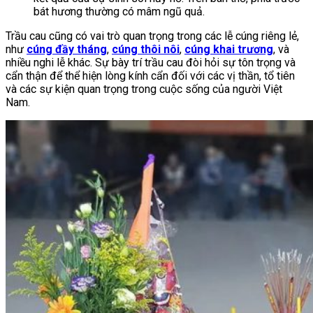
bát hương thường có mâm ngũ quả.
Trầu cau cũng có vai trò quan trọng trong các lễ cúng riêng lẻ,
như
cúng đầy tháng
,
cúng thôi nôi
,
cúng khai trương
, và
nhiều nghi lễ khác. Sự bày trí trầu cau đòi hỏi sự tôn trọng và
cẩn thận để thể hiện lòng kính cẩn đối với các vị thần, tổ tiên
và các sự kiện quan trọng trong cuộc sống của người Việt
Nam.