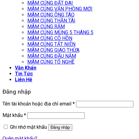
MÂM CÚNG ĐẤT ĐAI
MÂM CÚNG VĂN PHÒNG MỚI
MÂM CÚNG ÔNG TÁO
MÂM CÚNG THẦN TÀI
MÂM CÚNG RẰM
MÂM CÚNG MÙNG 5 THÁNG 5
MÂM CÚNG CÔ HỒN
MÂM CÚNG TẤT NIÊN
MÂM CÚNG GIAO THỪA
MÂM CÚNG ĐẦU NĂM
MÂM CÚNG TỔ NGHỀ
Văn Khấn
Tin Tức
Liên Hệ
Đăng nhập
Tên tài khoản hoặc địa chỉ email
*
Mật khẩu
*
Ghi nhớ mật khẩu
Đăng nhập
Quên mật khẩu?