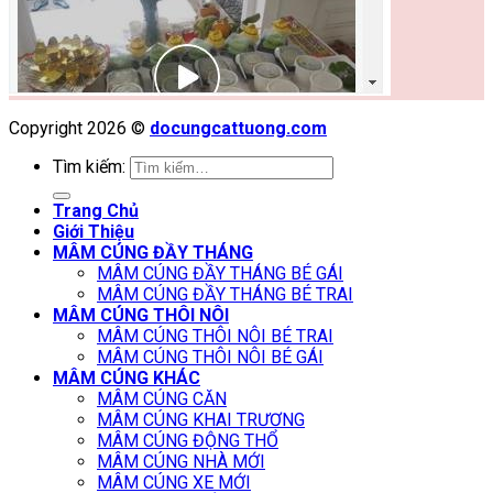
Copyright 2026 ©
docungcattuong.com
Tìm kiếm:
Trang Chủ
Giới Thiệu
MÂM CÚNG ĐẦY THÁNG
MÂM CÚNG ĐẦY THÁNG BÉ GÁI
MÂM CÚNG ĐẦY THÁNG BÉ TRAI
MÂM CÚNG THÔI NÔI
MÂM CÚNG THÔI NÔI BÉ TRAI
MÂM CÚNG THÔI NÔI BÉ GÁI
MÂM CÚNG KHÁC
MÂM CÚNG CĂN
MÂM CÚNG KHAI TRƯƠNG
MÂM CÚNG ĐỘNG THỔ
MÂM CÚNG NHÀ MỚI
MÂM CÚNG XE MỚI