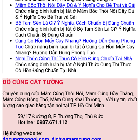
Mâm Bốc Thôi Nôi Đầy Đủ & Ý Nghĩa Cho Bé Trai và Gái
Chức năng bình luận bị tắt
ở Mâm Bốc Thôi Nôi Đầy Đủ
& Ý Nghĩa Cho Bé Trai và Gái
Bộ Tam Sên Là Gì? Ý Nghĩa, Cách Chuẩn Bị Đúng Chuẩn
Chức năng bình luận bị tắt
ở Bộ Tam Sên Là Gì? Ý Nghĩa,
Cách Chuẩn Bị Đúng Chuẩn
Cúng Cô Hồn Mấy Cây Nhang? Hướng Dẫn Đúng Phong
Tục
Chức năng bình luận bị tắt
ở Cúng Cô Hồn Mấy Cây
Nhang? Hướng Dẫn Đúng Phong Tục
Nghi Thức Cúng Thí Thực Cô Hồn Đúng Chuẩn Tại Nhà
Chức năng bình luận bị tắt
ở Nghi Thức Cúng Thí Thực
Cô Hồn Đúng Chuẩn Tại Nhà
ĐỒ CÚNG CÁT TƯỜNG
Chuyên cung cấp Mâm Cúng Thôi Nôi, Mâm Cúng Đầy Tháng,
Mâm Cúng Động Thổ, Mâm Cúng Khai Trương,… Với uy tín, chất
lượng cao giao hàng tận nơi tại TP Hồ Chí Minh.
59/17 Đường 8, P. Trường Thọ, Thủ Đức
Hotline :
0987.671.112
Hệ thống website:
docungtrongoi.com
dichvumamcung.com