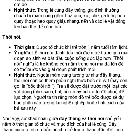
em bé.
Nghi thức
: Trong lễ cúng đầy tháng, gia đình thường
chuẩn bị mâm cúng gồm: hoa quả, xôi, chè, gà luộc, heo
quay (hoặc heo quay giả), nhang, nến và các lễ vật dâng
lên bàn thờ để cúng bái.
Thôi nôi
:
Thời gian
: Được tổ chức khi trẻ tròn 1 năm tuổi (âm lịch).
Ý nghĩa
: Lễ thôi nôi đánh dấu thời điểm trẻ bước qua giai
đoạn sơ sinh và bắt đầu cuộc sống độc lập hơn. “Thôi
nôi” nghĩa là trẻ không còn nằm trong nôi mà đã lớn để
có thể bước vào giai đoạn phát triển mới.
Nghi thức
: Ngoài mâm cúng tương tự như đầy tháng,
thôi nôi còn có thêm phần nghi thức bốc đồ vật (hay còn
gọi là “bốc thôi nôi”). Trẻ sẽ được đặt trước một loạt các
vật dụng (như sách, bút, tiền, máy tính, ô tô đồ chơi) để
lựa chọn. Người ta tin rằng món đồ trẻ bốc được sẽ dự
báo phần nào tương lai nghề nghiệp hoặc tính cách của
bé sau này.
Như vậy, sự khác nhau giữa
đầy tháng
và
thôi nôi
chủ yếu
nằm ở thời gian tổ chức và mục đích của hai lễ cúng: Đầy
tháng cúng tạ ơn sự bảo hộ cho trẻ trong tháng đầu đời, còn