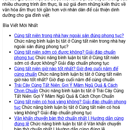
nhiều chương trình ẩm thực, là sứ giả đem những kiến thức về
văn hóa ẩm thực tới gần hơn với nhân dân để cải thiện dinh
dưỡng cho gia đình việt.
Bìa Viết Mới Nhất
Cúng tất niên trong nhà hay ngoài sân đúng phong tục?
Chức năng bình luận bị tắt
ở Cúng tất niên trong nhà hay
ngoài sân đúng phong tục?
Cúng tất niên sớm có được không? Giải đáp chuẩn
phong tục
Chức năng bình luận bị tắt
ở Cúng tất niên
sớm có được không? Giải đáp chuẩn phong tục
Cúng tất niên giờ nào tốt nhất? Giờ đẹp cuối năm để
cúng chuẩn
Chức năng bình luận bị tắt
ở Cúng tất niên
giờ nào tốt nhất? Giờ đẹp cuối năm để cúng chuẩn
Trái Cây Cúng Tất Niên: Gợi Ý Mâm Ngũ Quả & Cách
Chọn Chuẩn
Chức năng bình luận bị tắt
ở Trái Cây Cúng
Tất Niên: Gợi Ý Mâm Ngũ Quả & Cách Chọn Chuẩn
Cúng tất niên có hoá vàng không? Giải đáp chuẩn phong
tục
Chức năng bình luận bị tắt
ở Cúng tất niên có hoá
vàng không? Giải đáp chuẩn phong tục
Văn khấn chuyển bàn thờ chuẩn nhất | Hướng dẫn cúng
đúng lễ
Chức năng bình luận bị tắt
ở Văn khấn chuyển
bàn thờ chuẩn nhất | Hướng dẫn cúng đúng lễ