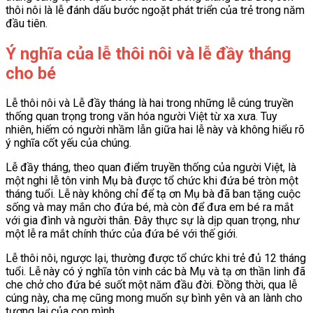
thôi nôi là lễ đánh dấu bước ngoặt phát triển của trẻ trong năm
đầu tiên.
Ý nghĩa của lễ thôi nôi và lễ đầy tháng
cho bé
Lễ thôi nôi và Lễ đầy tháng là hai trong những lễ cúng truyền
thống quan trọng trong văn hóa người Việt từ xa xưa. Tuy
nhiên, hiếm có người nhầm lẫn giữa hai lễ này và không hiểu rõ
ý nghĩa cốt yếu của chúng.
Lễ đầy tháng, theo quan điểm truyền thống của người Việt, là
một nghi lễ tôn vinh Mụ bà được tổ chức khi đứa bé tròn một
tháng tuổi. Lễ này không chỉ để tạ ơn Mụ bà đã ban tặng cuộc
sống và may mắn cho đứa bé, mà còn để đưa em bé ra mắt
với gia đình và người thân. Đây thực sự là dịp quan trọng, như
một lễ ra mắt chính thức của đứa bé với thế giới.
Lễ thôi nôi, ngược lại, thường được tổ chức khi trẻ đủ 12 tháng
tuổi. Lễ này có ý nghĩa tôn vinh các bà Mụ và tạ ơn thần linh đã
che chở cho đứa bé suốt một năm đầu đời. Đồng thời, qua lễ
cúng này, cha mẹ cũng mong muốn sự bình yên và an lành cho
tương lai của con mình.