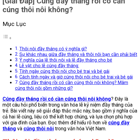
[Giải Đáp] Cúng đầy tháng rồi có cần
cúng thôi nôi không?
Mục Lục
Thôi nôi đầy tháng có ý nghĩa gì?
Sự khác nhau giữa đầy tháng và thôi nôi bạn cần phải biết
Ý nghĩa của lễ thôi nôi và lễ đầy tháng cho bé
Lễ vật cho lễ cúng đầy tháng:
Tính ngày cúng thôi nôi cho bé trai và bé gái
Cách tính ngày và giờ cúng thôi nôi cho bé trai và bé gái
Cúng đầy tháng rồi có cần cúng thôi nôi không? Mâm
cúng thôi nôi gồm những gì?
Cúng đầy tháng rồi có cần cúng thôi nôi không
? Đây là
một câu hỏi phổ biến trong văn hóa lễ kỷ niệm đầy tháng của
trẻ. Bài viết này sẽ giải đáp thắc mắc này, bao gồm ý nghĩa của
cả hai lễ cúng, liệu có thể kết hợp chúng, và lựa chọn phù hợp
với gia đình của bạn. Đọc thêm để hiểu rõ hơn về
cúng đầy
tháng
và
cúng thôi nôi
trong văn hóa Việt Nam.