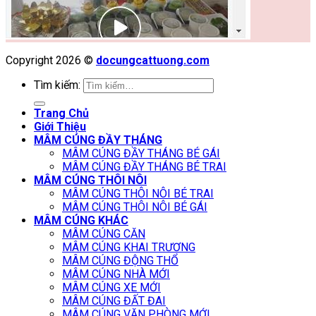
Copyright 2026 ©
docungcattuong.com
Tìm kiếm:
Trang Chủ
Giới Thiệu
MÂM CÚNG ĐẦY THÁNG
MÂM CÚNG ĐẦY THÁNG BÉ GÁI
MÂM CÚNG ĐẦY THÁNG BÉ TRAI
MÂM CÚNG THÔI NÔI
MÂM CÚNG THÔI NÔI BÉ TRAI
MÂM CÚNG THÔI NÔI BÉ GÁI
MÂM CÚNG KHÁC
MÂM CÚNG CĂN
MÂM CÚNG KHAI TRƯƠNG
MÂM CÚNG ĐỘNG THỔ
MÂM CÚNG NHÀ MỚI
MÂM CÚNG XE MỚI
MÂM CÚNG ĐẤT ĐAI
MÂM CÚNG VĂN PHÒNG MỚI