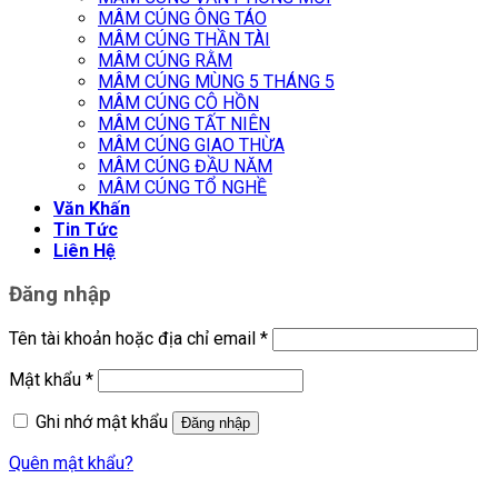
MÂM CÚNG ÔNG TÁO
MÂM CÚNG THẦN TÀI
MÂM CÚNG RẰM
MÂM CÚNG MÙNG 5 THÁNG 5
MÂM CÚNG CÔ HỒN
MÂM CÚNG TẤT NIÊN
MÂM CÚNG GIAO THỪA
MÂM CÚNG ĐẦU NĂM
MÂM CÚNG TỔ NGHỀ
Văn Khấn
Tin Tức
Liên Hệ
Đăng nhập
Tên tài khoản hoặc địa chỉ email
*
Mật khẩu
*
Ghi nhớ mật khẩu
Đăng nhập
Quên mật khẩu?