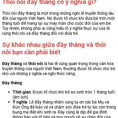
Thôi nôi đầy tháng có ý nghĩa gì?
Thôi nôi đầy tháng là một trong những nghi lễ truyền thống lâu
đời của người Việt Nam. Nó được tổ chức khi đứa bé tròn một
tháng tuổi để mang lại sự may mắn cho cuộc đời của em bé.
Tuy nhiên, không phải ai cũng hiểu rõ ý nghĩa thực sự của lễ
cúng thôi nôi và đầy tháng đối với đứa trẻ.
Sự khác nhau giữa đầy tháng và thôi
nôi bạn cần phải biết
Đầy tháng
và
thôi nôi
là hai lễ cúng quan trọng trong văn hóa
truyền thống của người Việt Nam, thường được tổ chức cho trẻ
nhỏ với những ý nghĩa và nghi thức riêng.
Đầy tháng
:
Thời gian
: Được tổ chức khi trẻ sơ sinh tròn 1 tháng tuổi
(âm lịch).
Ý nghĩa
: Lễ đầy tháng nhằm cúng tạ ơn các bà Mụ và
Đức Ông đã bảo vệ và chăm sóc đứa trẻ từ lúc còn trong
bụng mẹ đến khi sinh ra. Đây cũng là dịp để gia đình
thông báo với tổ tiên và mọi người về sự chào đời của