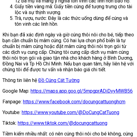
12 bà mụ và mang ý nghĩa tôn vinh các linh hồn bảo hộ.
Giấy tiền vàng mã: Giấy tiền cúng để tượng trưng cho tài
lộc và sự thịnh vượng.
Trà, rượu, nước: Đây là các thức uống dùng để cúng và
tôn vinh các linh hồn.
Khi bạn đã xác định ngày và giờ cúng thôi nôi cho bé, tiếp theo
bạn cần chuẩn bị mâm cúng. Có hai lựa chọn phổ biến là tự
chuẩn bị mâm cúng hoặc đặt mâm cúng thôi nôi trọn gói từ
các dịch vụ cung cấp. Chúng tôi cung cấp dịch vụ mâm cúng
thôi nôi trọn gói và giao tận nhà cho khách hàng ở Bình Dương,
Đồng Nai và Tp Hồ Chí Minh. Nếu bạn quan tâm, hãy liên hệ với
chúng tôi để được tư vấn và nhận báo giá chi tiết.
Thông tin liên hệ
Đồ Cúng Cát Tường
Google Map:
https://maps.app.goo.gl/5mpgprADiDvyMWB56
Fanpage:
https://www.facebook.com/docungcattuonghcm
Youtube:
https://www.youtube.com/@DoCungCatTuong
Tiktok:
https://www.tiktok.com/@docungcattuong
Tiềm kiếm nhiều nhất: có nên cúng thôi nôi cho bé không, cúng