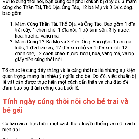
Với lễ cúng thôi nôi, bạn cũng cần phải chuẩn bị đầy đủ 3 mâm
cúng cho Thần Tài, Thổ Địa, Ông Táo, 12 bà Mụ và 3 Đức ông,
bao gồm:
Mâm Cúng Thần Tài, Thổ Địa, và Ông Táo: Bao gồm 1 đĩa
trái cây, 1 chén chè, 1 đĩa xôi, 1 bộ tam sên, 3 ly nước,
hoa, hương, vàng mã.
Mâm Cúng 12 Bà Mụ và 3 Đức Ông: Bao gồm 1 con gà
luộc, 1 đĩa trái cây, 12 đĩa xôi nhỏ và 1 đĩa xôi lớn, 12
chén chè, 12 chén cháo, nước, rượu, hoa, vàng mã, và bộ
giấy tiền cúng thôi nôi.
Tổ chức lễ cúng đầy tháng và lễ cúng thôi nôi là những sự kiện
quan trọng, mang lại nhiều ý nghĩa cho bé. Do đó, việc chuẩn bị
lễ vật cần được thực hiện một cách cẩn thận và chu đáo để
đảm bảo sự thành công của buổi lễ.
Tính ngày cúng thôi nôi cho bé trai và
bé gái
Có hai cách thực hiện, một cách theo truyền thống và một cách
hiện đại.