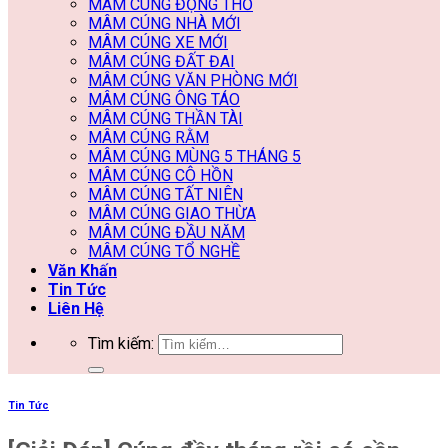
MÂM CÚNG ĐỘNG THỔ
MÂM CÚNG NHÀ MỚI
MÂM CÚNG XE MỚI
MÂM CÚNG ĐẤT ĐAI
MÂM CÚNG VĂN PHÒNG MỚI
MÂM CÚNG ÔNG TÁO
MÂM CÚNG THẦN TÀI
MÂM CÚNG RẰM
MÂM CÚNG MÙNG 5 THÁNG 5
MÂM CÚNG CÔ HỒN
MÂM CÚNG TẤT NIÊN
MÂM CÚNG GIAO THỪA
MÂM CÚNG ĐẦU NĂM
MÂM CÚNG TỔ NGHỀ
Văn Khấn
Tin Tức
Liên Hệ
Tìm kiếm:
Tin Tức