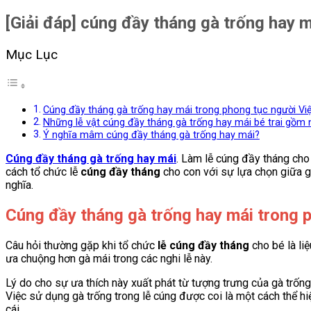
[Giải đáp] cúng đầy tháng gà trống hay 
Mục Lục
Cúng đầy tháng gà trống hay mái trong phong tục người Vi
Những lễ vật cúng đầy tháng gà trống hay mái bé trai gồm 
Ý nghĩa mâm cúng đầy tháng gà trống hay mái?
Cúng đầy tháng gà trống hay mái
. Làm lễ cúng đầy tháng cho
cách tổ chức lễ
cúng đầy tháng
cho con với sự lựa chọn giữa gà
nghĩa.
Cúng đầy tháng gà trống hay mái
trong 
Câu hỏi thường gặp khi tổ chức
lễ cúng đầy tháng
cho bé là li
ưa chuộng hơn gà mái trong các nghi lễ này.
Lý do cho sự ưa thích này xuất phát từ tượng trưng của gà trống
Việc sử dụng gà trống trong lễ cúng được coi là một cách thể h
cái.