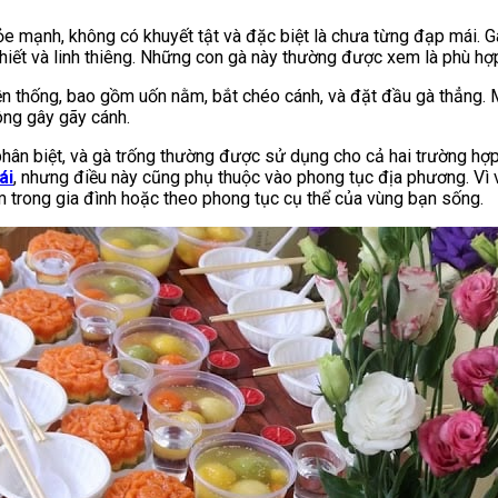
ỏe mạnh, không có khuyết tật và đặc biệt là chưa từng đạp mái. 
iết và linh thiêng. Những con gà này thường được xem là phù hợp
yền thống, bao gồm uốn nằm, bắt chéo cánh, và đặt đầu gà thẳng.
hông gây gãy cánh.
hân biệt, và gà trống thường được sử dụng cho cả hai trường hợp
ái
, nhưng điều này cũng phụ thuộc vào phong tục địa phương. Vì 
m trong gia đình hoặc theo phong tục cụ thể của vùng bạn sống.