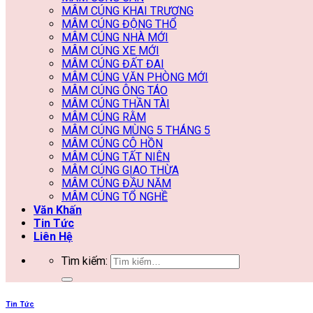
MÂM CÚNG KHAI TRƯƠNG
MÂM CÚNG ĐỘNG THỔ
MÂM CÚNG NHÀ MỚI
MÂM CÚNG XE MỚI
MÂM CÚNG ĐẤT ĐAI
MÂM CÚNG VĂN PHÒNG MỚI
MÂM CÚNG ÔNG TÁO
MÂM CÚNG THẦN TÀI
MÂM CÚNG RẰM
MÂM CÚNG MÙNG 5 THÁNG 5
MÂM CÚNG CÔ HỒN
MÂM CÚNG TẤT NIÊN
MÂM CÚNG GIAO THỪA
MÂM CÚNG ĐẦU NĂM
MÂM CÚNG TỔ NGHỀ
Văn Khấn
Tin Tức
Liên Hệ
Tìm kiếm:
Tin Tức