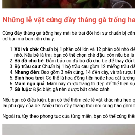
Những lễ vật cúng đầy tháng gà trống ha
Cúng đầy tháng gà trống hay mái bé trai đòi hỏi sự chuẩn bị cẩn
cơ bản mà bạn cần chú ý:
Xôi và chè
: Chuẩn bị 1 phần xôi lớn và 12 phần xôi nhỏ 
nhỏ. Nếu bé là trai, bạn có thể chọn chè đậu, còn nếu bé là 
Bộ đồ cho bé
: Đảm bảo có đủ bộ đồ cho bé để thay đổi t
Bộ trầu cau
: Chuẩn bị 1 bộ trầu cau gồm 12 miếng trầu đã t
Nhang đèn
: Bao gồm 3 nến cúng, 14 đèn cày, và trà rượu l
Bình hoa tươi
: Có thể là hoa đồng tiền hoặc hoa cát tường 
Mâm ngũ quả
: Mâm này được trang trí đẹp để thể hiện 
Gà luộc
: Đặc biệt, gà nên được bắt chéo cánh.
Nếu bạn có điều kiện, bạn có thể thêm các lễ vật khác như heo 
lai phú quý của bé. Nhiều tiệc đầy tháng thôi nôi cũng bao gồm
Ngoài ra, tùy theo phong tục của từng miền, bạn có thể cúng thêm