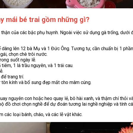
y mái bé trai gồm những gì?
 thận của các bậc phụ huynh. Ngoài việc sử dụng gà trống, dưới đ
để dâng lên 12 bà Mụ và 1 Đức Ông. Tương tự, cần chuẩn bị 1 phầ
gái, chọn chè trôi nước.
rong suốt ngày lễ.
iêm, 1 lá trầu nguyên, và 1 trái cau.
ễ.
để trang trí.
sự tôn kính và bổ sung đẹp mắt cho mâm cúng.
quay nguyên con hoặc heo quay lẻ, bô hài xanh, và thậm chí thỏi
 bộ đồ chơi chọn nghề để dự đoán tương lai nghề nghiệp và tính c
 các loại bánh, cháo, và các lễ vật khác.